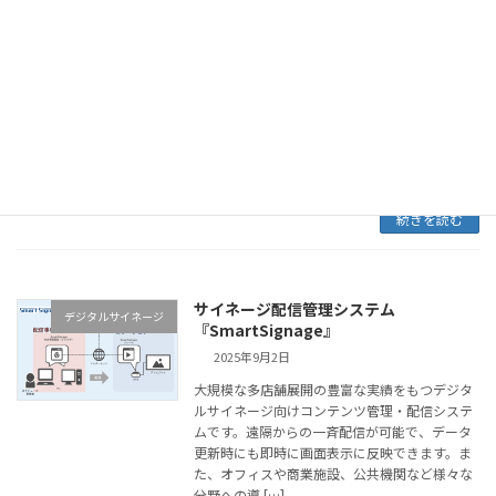
多言語対応サイネージコンテンツパック
デジタルサイネージ
2025年9月1日
カメラが捉えた映像から駐車場の車室ごとの満
空状況をリアルタイムに把握。サイネージ表示
による効率の良い空きスペースへの誘導など、
混雑する駐車場の管理に最適なソリューション
です。 サイネージやスマートフォンを活用し、
災害発生 […]
続きを読む
サイネージ配信管理システム
デジタルサイネージ
『SmartSignage』
2025年9月2日
大規模な多店舗展開の豊富な実績をもつデジタ
ルサイネージ向けコンテンツ管理・配信システ
ムです。遠隔からの一斉配信が可能で、データ
更新時にも即時に画面表示に反映できます。ま
た、オフィスや商業施設、公共機関など様々な
分野への導 […]