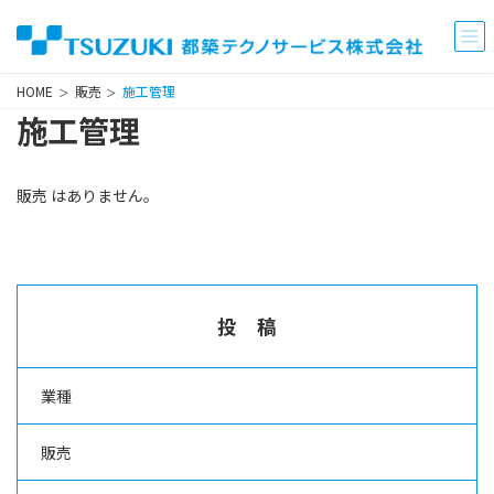
コ
ナ
ン
ビ
テ
ゲ
ン
ー
HOME
販売
施工管理
ツ
シ
施工管理
へ
ョ
ス
ン
キ
に
販売 はありません。
ッ
移
プ
動
投稿
業種
販売