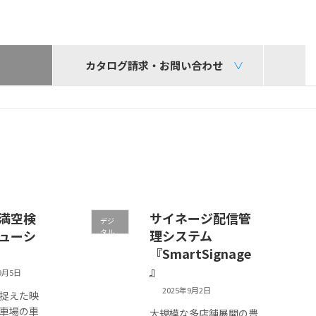
カタログ請求・お問い合わせ
満空検
サイネージ配信管
デジ
ューシ
タル
理システム
サイ
『SmartSignage
ネー
ジ
』
9月5日
2025年9月2日
捉えた映
車場の車
大規模な多店舗展開の豊