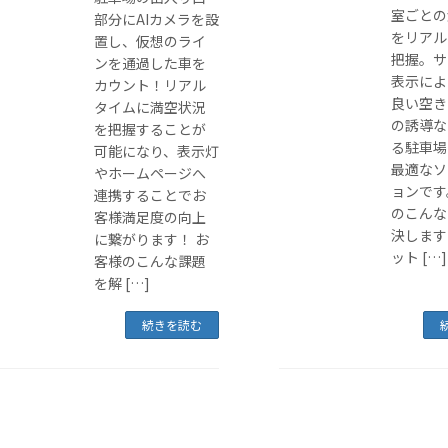
室ごとの
部分にAIカメラを設
をリアル
置し、仮想のライ
把握。サ
ンを通過した車を
表示によ
カウント！リアル
良い空き
タイムに満空状況
の誘導な
を把握することが
る駐車場
可能になり、表示灯
最適なソ
やホームページへ
ョンです
連携することでお
のこんな
客様満足度の向上
決します
に繋がります！ お
ット […]
客様のこんな課題
を解 […]
続きを読む