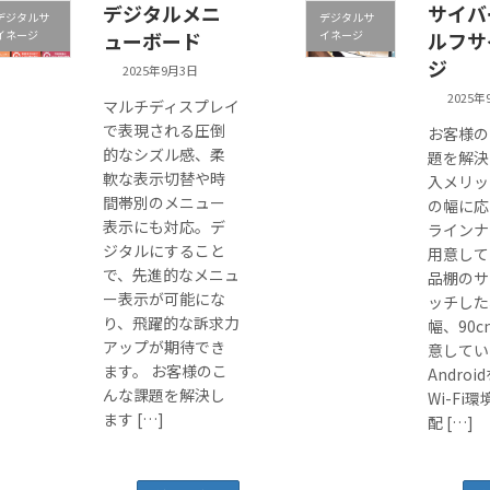
デジタルメニ
サイバ
デジタルサ
デジタルサ
イネージ
ューボード
イネージ
ルフサ
ジ
2025年9月3日
2025年
マルチディスプレイ
で表現される圧倒
お客様の
的なシズル感、柔
題を解決
軟な表示切替や時
入メリッ
間帯別のメニュー
の幅に応
表示にも対応。デ
ラインナ
ジタルにすること
用意して
で、先進的なメニュ
品棚のサ
ー表示が可能にな
ッチした
り、飛躍的な訴求力
幅、90
アップが期待でき
意してい
ます。 お客様のこ
Andro
んな課題を解決し
Wi-Fi
ます […]
配 […]