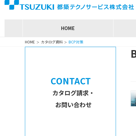
コ
ナ
ン
ビ
テ
ゲ
ン
ー
HOME
ツ
シ
へ
ョ
HOME
カタログ資料
BCP対策
ス
ン
キ
に
ッ
移
プ
動
CONTACT
カタログ請求・
お問い合わせ