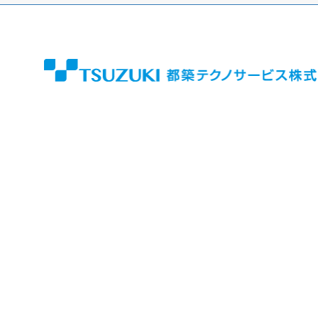
サービス
販売
DX（AI・IoT）ソリューション
デジタルサイネージ
その他ソリューション
お役立ち情報